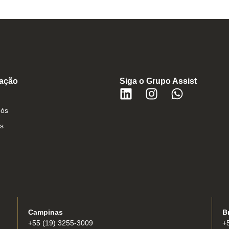
ação
Siga o Grupo Assist
Nós
s
Campinas
Br
+55 (19) 3255-3009
+