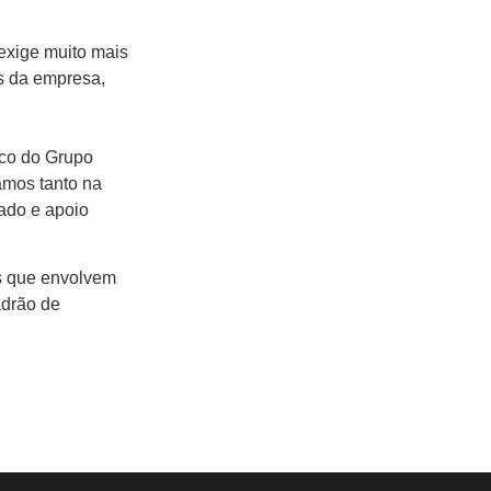
 exige muito mais
es da empresa,
ico do Grupo
amos tanto na
tado e apoio
es que envolvem
adrão de