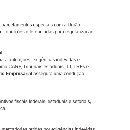
e parcelamentos especiais com a União,
m condições diferenciadas para regularização
al
ara autuações, exigências indevidas e
omo CARF, Tribunais estaduais, TJ, TRFs e
rio Empresarial
assegura uma condução
ivos fiscais federais, estaduais e setoriais,
ica.
mercadorias retidas por exigências indevidas,