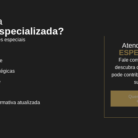
a
especializada?
es especiais
Aten
ESPE
Fale com
e
descubra 
tégicas
pode contri
e
s
Quer
rmativa atualizada